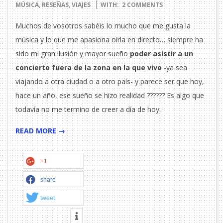
27
MÚSICA
,
RESEÑAS
,
VIAJES
WITH:
2 COMMENTS
Muchos de vosotros sabéis lo mucho que me gusta la
música y lo que me apasiona oírla en directo… siempre ha
sido mi gran ilusión y mayor sueño
poder asistir a un
concierto fuera de la zona en la que vivo
-ya sea
viajando a otra ciudad o a otro país- y parece ser que hoy,
hace un año, ese sueño se hizo realidad
?
?
?
?
?
? Es algo que
todavía no me termino de creer a día de hoy.
READ MORE →
+1
share
tweet