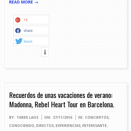
READ MORE →
+1
share
tweet
Recuerdos de unas vacaciones de verano:
Madonna, Rebel Heart Tour en Barcelona.
2016-
BY:
TAREK LAOS
ON:
27/11/2016
IN:
CONCIERTOS
,
11-
CONOCIENDO
,
DIRECTOS
,
EXPERIENCIAS
,
INTERESANTE
,