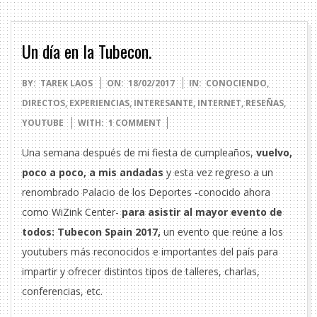
Un día en la Tubecon.
2017-
BY:
TAREK LAOS
ON:
18/02/2017
IN:
CONOCIENDO
,
02-
DIRECTOS
,
EXPERIENCIAS
,
INTERESANTE
,
INTERNET
,
RESEÑAS
,
18
YOUTUBE
WITH:
1 COMMENT
Una semana después de mi fiesta de cumpleaños,
vuelvo,
poco a poco, a mis andadas
y esta vez regreso a un
renombrado Palacio de los Deportes -conocido ahora
como WiZink Center-
para asistir al mayor evento de
todos: Tubecon Spain 2017,
un evento que reúne a los
youtubers más reconocidos e importantes del país para
impartir y ofrecer distintos tipos de talleres, charlas,
conferencias, etc.