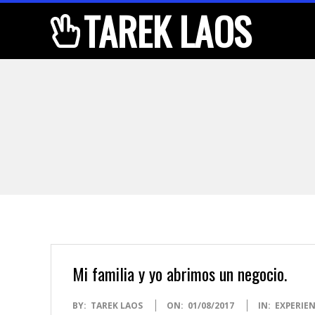
Skip
TAREK LAOS
to
content
Mi familia y yo abrimos un negocio.
2017-
BY:
TAREK LAOS
ON:
01/08/2017
IN:
EXPERIEN