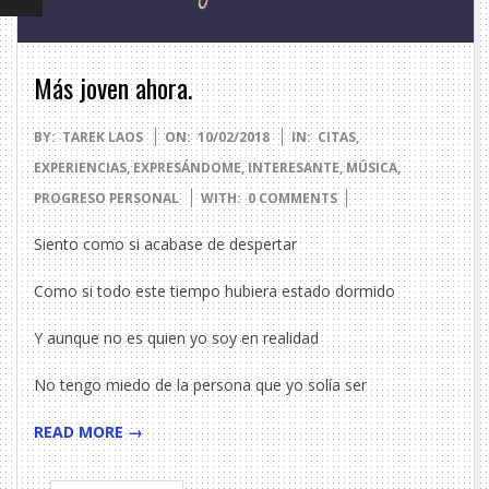
Más joven ahora.
2018-
BY:
TAREK LAOS
ON:
10/02/2018
IN:
CITAS
,
02-
EXPERIENCIAS
,
EXPRESÁNDOME
,
INTERESANTE
,
MÚSICA
,
10
PROGRESO PERSONAL
WITH:
0 COMMENTS
Siento como si acabase de despertar
Como si todo este tiempo hubiera estado dormido
Y aunque no es quien yo soy en realidad
No tengo miedo de la persona que yo solía ser
READ MORE →