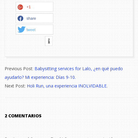
+1
share
tweet
2016-
Previous Post:
Babysitting services for Lalo, ¿en qué puedo
09-
ayudarlo? Mi experiencia: Días 9-10.
21
Next Post:
Holi Run, una experiencia INOLVIDABLE.
2 COMENTARIOS