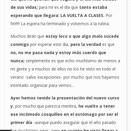
de sus vidas;
para mí es el día que
tanto estaba
esperando que llegara: LA VUELTA A CLASES.
Por
fin!!!!! La espera ha terminado y volvemos a la rutina.
Muchos dirán que
estoy loco o que algo malo sucede
conmigo
por esperar este día,
pero la verdad
es que
no, no me pasa nada y estoy más cuerdo que
nunca;
simplemente es que echo muchísimo de menos a
mi gente y a muchos de ellos no los he visto en todo el
verano -salvo excepciones- por mucho que nos hayamos
intentado organizar para vernos…
Ayer hemos tenido la presentación del nuevo curso
y
, por mucho que parezca mentira,
he vuelto a tener
ese incómodo cosquilleo en el estómago por ser el
primer día
-aunque puedo asegurar que el año pasado
fue muchísimo peor- pero
en cuanto he visto llegar a