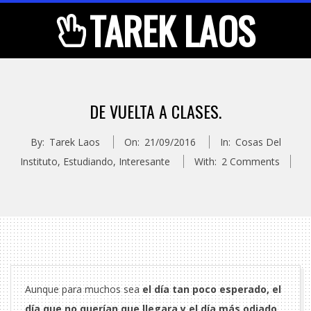
Skip
TAREK LAOS
to
content
Primary
Navigation
DE VUELTA A CLASES.
Menu
By:
Tarek Laos
On:
21/09/2016
In:
Cosas Del
Instituto
,
Estudiando
,
Interesante
With:
2 Comments
Aunque para muchos sea
el día tan poco esperado, el
día que no querían que llegara y el día más odiado